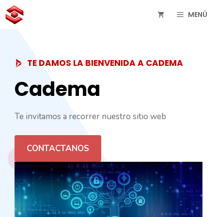
Saltar
MENÚ
al
contenido
TE DAMOS LA BIENVENIDA A CADEMA
Cadema
Te invitamos a recorrer nuestro sitio web
CONTACTANOS